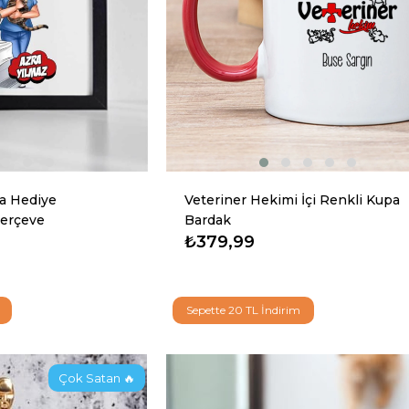
şa Hediye
Veteriner Hekimi İçi Renkli Kupa
Çerçeve
Bardak
₺379,99
Sepette 20 TL İndirim
Çok Satan 🔥