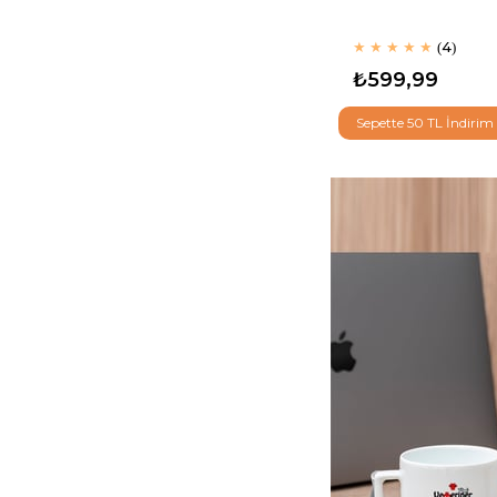
★
★
★
★
★
4
₺599,99
Sepette 50 TL İndirim