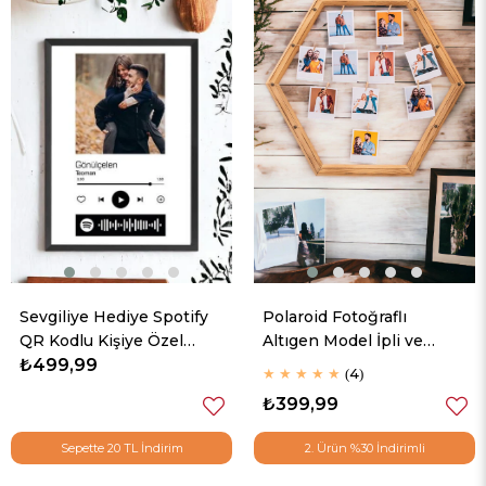
Sevgiliye Hediye Spotify
Polaroid Fotoğraflı
QR Kodlu Kişiye Özel
Altıgen Model İpli ve
Fotoğraflı Hediyelik
₺499,99
Mandallı Ahşap Duvar Anı
★
★
★
★
★
4
Çerçeve
Çerçevesi
₺399,99
Sepette 20 TL İndirim
2. Ürün %30 İndirimli