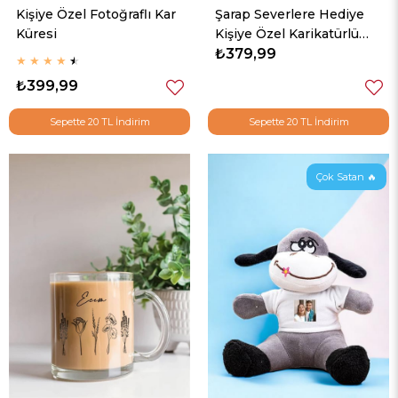
Kişiye Özel Fotoğraflı Kar
Şarap Severlere Hediye
Küresi
Kişiye Özel Karikatürlü
Kupa Bardak
₺379,99
★
★
★
★
★
₺399,99
Sepette 20 TL İndirim
Sepette 20 TL İndirim
Çok Satan 🔥