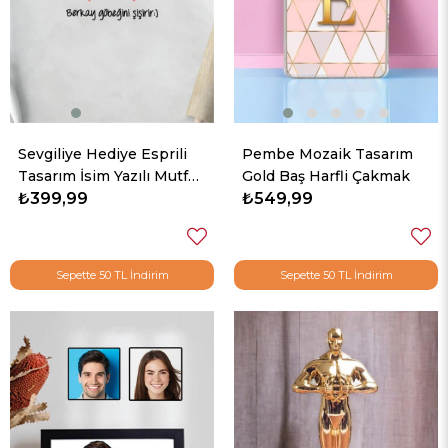
Sevgiliye Hediye Esprili
Pembe Mozaik Tasarım
Tasarım İsim Yazılı Mutfak
Gold Baş Harfli Çakmak
Önlüğü
₺399,99
₺549,99
Sepette 50 TL İndirim
Sepette 50 TL İndirim