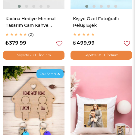
Kadına Hediye Minimal
Kişiye Özel Fotoğraflı
Tasarım Cam Kahve
Peluş Eşek
Kupası
★
★
★
★
★
2
★
★
★
★
★
₺379,99
₺499,99
Sepette 20 TL İndirim
Sepette 50 TL İndirim
Çok Satan 🔥