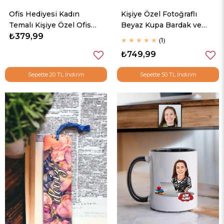
Ofis Hediyesi Kadın
Kişiye Özel Fotoğraflı
Temalı Kişiye Özel Ofis
Beyaz Kupa Bardak ve
Karikatürlü Kupa
₺379,99
Dikdörtgen Yastık
★
★
★
★
★
1
₺749,99
Sepette 20 TL İndirim
Sepette 50 TL İndirim