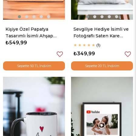
Kişiye Özel Papatya
Sevgiliye Hediye İsimli ve
Tasarımlı İsimli Ahşap
Fotoğraflı Saten Kare
Sunumlu Türk Kahvesi
₺549,99
Yastık
★
★
★
★
★
1
Fincanı
₺349,99
Sepette 50 TL İndirim
Sepette 20 TL İndirim