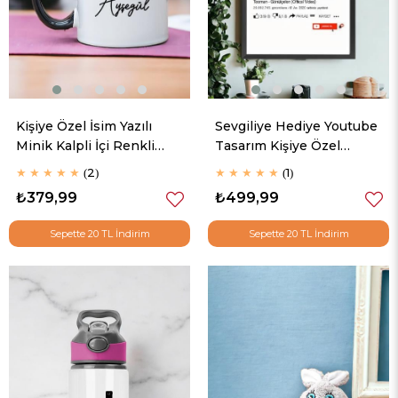
Kişiye Özel İsim Yazılı
Sevgiliye Hediye Youtube
Minik Kalpli İçi Renkli
Tasarım Kişiye Özel
Kupa Bardak
Fotoğraflı Hediyelik
★
★
★
★
★
2
★
★
★
★
★
1
Çerçeve
₺379,99
₺499,99
Sepette 20 TL İndirim
Sepette 20 TL İndirim