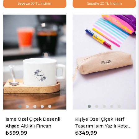
Sepette 50 TL İndirim
Sepette 20 TL İndirim
İsme Özel Çiçek Desenli
Kişiye Özel Çiçek Harf
Ahşap Altlıklı Fincan
Tasarım İsim Yazılı Keten
₺599,99
Bez Kalemlik
₺349,99