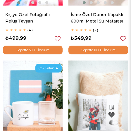
Kişiye Özel Fotoğraflı
İsme Özel Döner Kapaklı
Peluş Tavşan
600ml Metal Su Matarası
★
★
★
★
★
4
★
★
★
★
★
2
₺499,99
₺549,99
Sepette 50 TL İndirim
Sepette 100 TL İndirim
Çok Satan 🔥