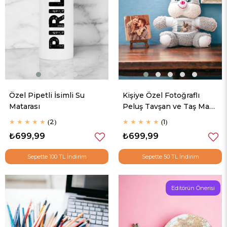
Özel Pipetli İsimli Su
Kişiye Özel Fotoğraflı
Matarası
Peluş Tavşan ve Taş Masa
Dekoru
★
★
★
★
★
2
★
★
★
★
★
1
₺699,99
₺699,99
Sepette 100 TL İndirim
Sepette 50 TL İndirim
Editörün Önerisi