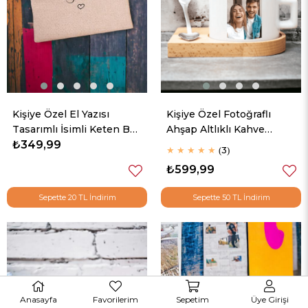
Kişiye Özel El Yazısı
Kişiye Özel Fotoğraflı
Tasarımlı İsimli Keten Bez
Ahşap Altlıklı Kahve
El Çantası
₺349,99
Fincanı
★
★
★
★
★
3
₺599,99
Sepette 20 TL İndirim
Sepette 50 TL İndirim
Anasayfa
Favorilerim
Sepetim
Üye Girişi