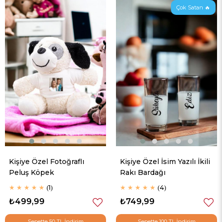
Çok Satan 🔥
Kişiye Özel Fotoğraflı
Kişiye Özel İsim Yazılı İkili
Peluş Köpek
Rakı Bardağı
★
★
★
★
★
1
★
★
★
★
★
4
₺499,99
₺749,99
Sepette 50 TL İndirim
Sepette 100 TL İndirim