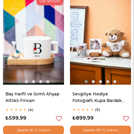
Çok Seviliyor
Baş Harfli ve İsimli Ahşap
Sevgiliye Hediye
Altlıklı Fincan
Fotoğraflı Kupa Bardak
Peluş Ayı ve Polaroid
★
★
★
★
★
4
★
★
★
★
★
5
Fotoğraf Seti
₺599,99
₺899,99
Sepette 50 TL İndirim
Sepette 100 TL İndirim