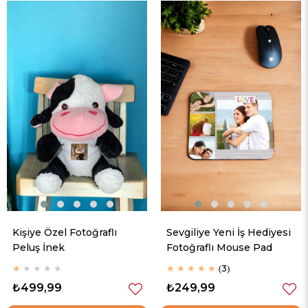
Kişiye Özel Fotoğraflı
Sevgiliye Yeni İş Hediyesi
Peluş İnek
Fotoğraflı Mouse Pad
★
★
★
★
★
★
★
★
★
★
3
₺499,99
₺249,99