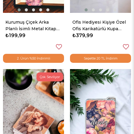
Kurumuş Çiçek Arka
Ofis Hediyesi Kişiye Özel
Planlı İsimli Metal Kitap
Ofis Karikatürlü Kupa
Ayracı
₺199,99
Bardak
₺379,99
2. Ürün %50 İndirimli
Sepette 20 TL İndirim
Çok Seviliyor