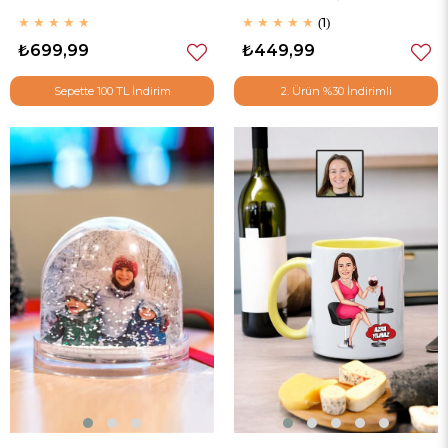
★
★
★
★
★
★
★
★
★
★
1
₺699,99
₺449,99
Sepette 100 TL İndirim
2. Ürün %30 İndirimli