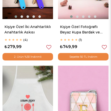
Kişiye Özel İki Anahtarlıklı
Kişiye Özel Fotoğraflı
Anahtarlık Askısı
Beyaz Kupa Bardak ve
Kare Yastık
★
★
★
★
★
4
★
★
★
★
★
1
₺279,99
₺749,99
2. Ürün %30 İndirimli
Sepette 50 TL İndirim