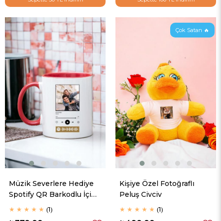
Çok Satan 🔥
Müzik Severlere Hediye
Kişiye Özel Fotoğraflı
Spotify QR Barkodlu İçi
Peluş Civciv
Renkli Kupa Bardak
★
★
★
★
★
1
★
★
★
★
★
1