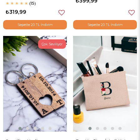
Bardak
₺399,99
★
★
★
★
★
15
₺319,99
Sepette 20 TL İndirim
Sepette 20 TL İndirim
Çok Seviliyor