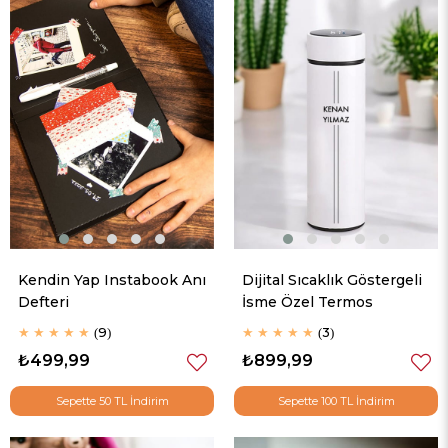
Kendin Yap Instabook Anı
Dijital Sıcaklık Göstergeli
Defteri
İsme Özel Termos
★
★
★
★
★
9
★
★
★
★
★
3
₺499,99
₺899,99
Sepette 50 TL İndirim
Sepette 100 TL İndirim