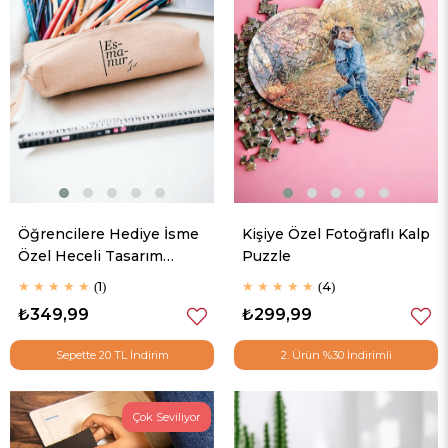
Öğrencilere Hediye İsme
Kişiye Özel Fotoğraflı Kalp
Özel Heceli Tasarım
Puzzle
Keten Bez Kalemlik
★
★
★
★
★
1
★
★
★
★
★
4
₺349,99
₺299,99
Sepette 20 TL İndirim
2. Ürün %30 İndirimli
Çok Seviliyor