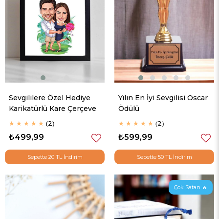
Sevgililere Özel Hediye
Yılın En İyi Sevgilisi Oscar
Karikatürlü Kare Çerçeve
Ödülü
★
★
★
★
★
2
★
★
★
★
★
2
₺499,99
₺599,99
Sepette 20 TL İndirim
Sepette 50 TL İndirim
Çok Satan 🔥