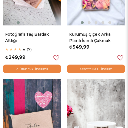
Fotoğraflı Taş Bardak
Kurumuş Çiçek Arka
Altlığı
Planlı İsimli Çakmak
₺549,99
★
★
★
★
★
7
₺249,99
2. Ürün %30 İndirimli
Sepette 50 TL İndirim