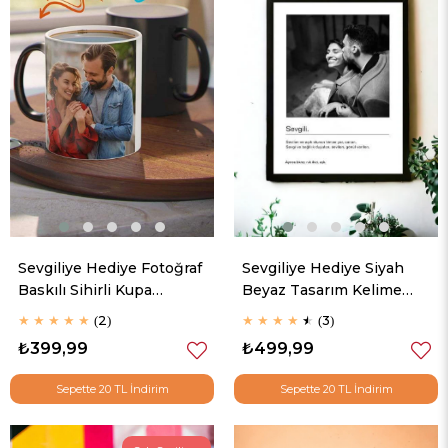
Sevgiliye Hediye Fotoğraf
Sevgiliye Hediye Siyah
Baskılı Sihirli Kupa
Beyaz Tasarım Kelime
Bardak
Anlamlı Hediyelik
★
★
★
★
★
2
★
★
★
★
★
3
Çerçeve
₺399,99
₺499,99
Sepette 20 TL İndirim
Sepette 20 TL İndirim