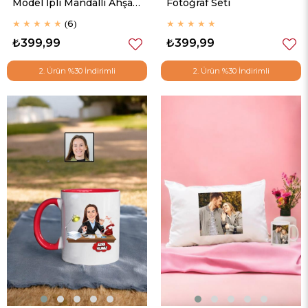
Model İpli Mandallı Ahşap
Fotoğraf Seti
Fotoğraf Çerçevesi
★
★
★
★
★
6
★
★
★
★
★
₺399,99
₺399,99
2. Ürün %30 İndirimli
2. Ürün %30 İndirimli