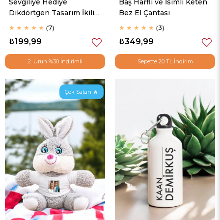
Sevgiliye Hediye
Baş Harfli ve İsimli Keten
Dikdörtgen Tasarım İkili
Bez El Çantası
Anahtarlık
★
★
★
★
★
7
★
★
★
★
★
3
₺199,99
₺349,99
2. Ürün %30 İndirimli
Sepette 20 TL İndirim
Çok Satan 🔥