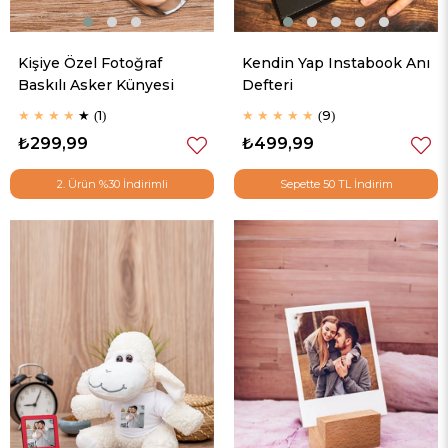
Kişiye Özel Fotoğraf
Kendin Yap Instabook Anı
Baskılı Asker Künyesi
Defteri
★
★
★
★
★
1
★
★
★
★
★
9
₺299,99
₺499,99
2. Ürün %30 İndirimli
Sepette 50 TL İndirim