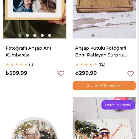
Fotoğraflı Ahşap Anı
Ahşap Kutulu Fotoğraflı
Kumbarası
Bom Patlayan Sürpriz
Kutu
★
★
★
★
★
1
★
★
★
★
★
12
₺599,99
₺299,99
2. Ürün %30 İndirimli
Editörün Önerisi