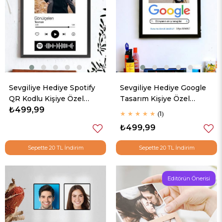
Sevgiliye Hediye Spotify
Sevgiliye Hediye Google
QR Kodlu Kişiye Özel
Tasarım Kişiye Özel
Fotoğraflı Hediyelik
₺499,99
Fotoğraflı Hediyelik
★
★
★
★
★
1
Çerçeve
Çerçeve
₺499,99
Sepette 20 TL İndirim
Sepette 20 TL İndirim
Editörün Önerisi