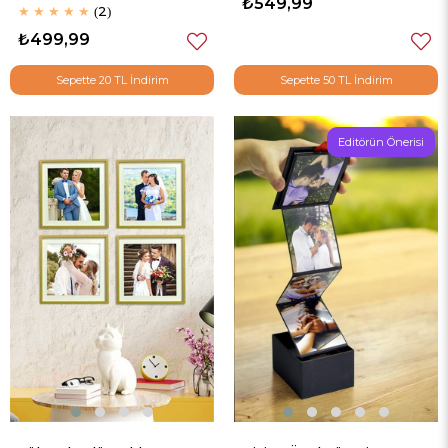
Çerçeve
₺549,99
★
★
★
★
★
2
₺499,99
Sepette 20 TL İndirim
Sepette 50 TL İndirim
Editörün Önerisi