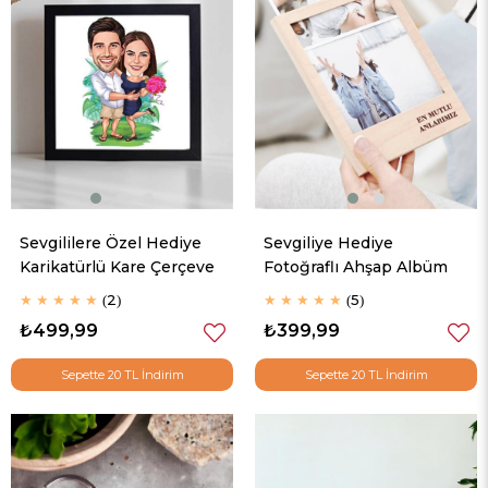
Sevgililere Özel Hediye
Sevgiliye Hediye
Karikatürlü Kare Çerçeve
Fotoğraflı Ahşap Albüm
★
★
★
★
★
2
★
★
★
★
★
5
₺499,99
₺399,99
Sepette 20 TL İndirim
Sepette 20 TL İndirim