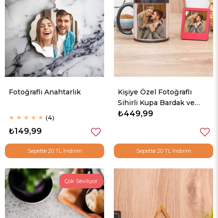
Fotoğraflı Anahtarlık
Kişiye Özel Fotoğraflı
Sihirli Kupa Bardak ve
Mini Çerçeve
₺449,99
★
★
★
★
★
4
₺149,99
Sepette 20 TL İndirim
Sepette 20 TL İndirim
Çok Seviliyor