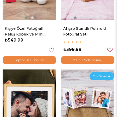
Kişiye Özel Fotoğraflı
Ahşap Standlı Polaroid
Peluş Köpek ve Mini
Fotoğraf Seti
Çerçeve
₺549,99
★
★
★
★
★
₺399,99
Sepette 50 TL İndirim
2. Ürün %30 İndirimli
Çok Satan 🔥