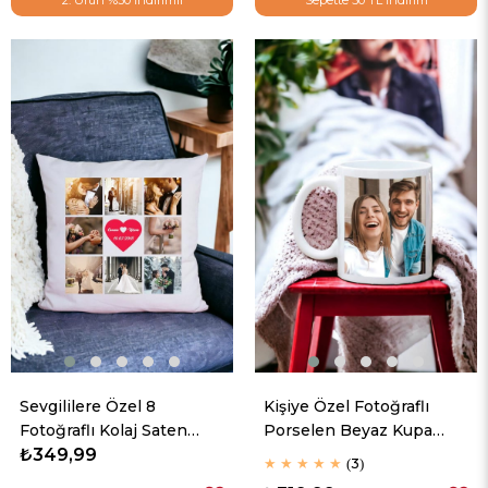
2. Ürün %30 İndirimli
Sepette 50 TL İndirim
Sevgililere Özel 8
Kişiye Özel Fotoğraflı
Fotoğraflı Kolaj Saten
Porselen Beyaz Kupa
Kare Yastık
₺349,99
Bardak
★
★
★
★
★
3