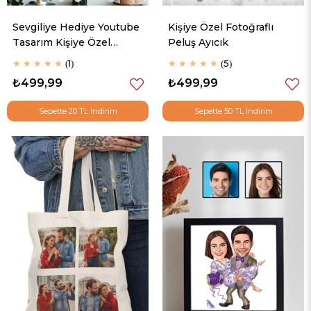
Sevgiliye Hediye Youtube
Kişiye Özel Fotoğraflı
Tasarım Kişiye Özel
Peluş Ayıcık
Fotoğraflı Hediyelik
★
★
★
★
★
1
★
★
★
★
★
5
Çerçeve
₺499,99
₺499,99
Sepette 20 TL İndirim
Sepette 50 TL İndirim