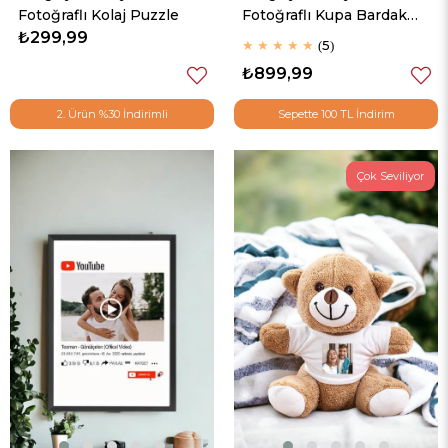
Fotoğraflı Kolaj Puzzle
Fotoğraflı Kupa Bardak
₺299,99
Peluş Ayı ve Polaroid
★
★
★
★
★
5
Fotoğraf Seti
₺899,99
2. Ürün %30 İndirimli
Sepette 100 TL İndirim
Çok Seviliyor