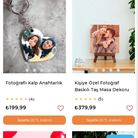
Fotoğraflı Kalp Anahtarlık
Kişiye Özel Fotoğraf
Baskılı Taş Masa Dekoru
★
★
★
★
★
4
★
★
★
★
★
5
₺199,99
₺379,99
Sepette 20 TL İndirim
Sepette 20 TL İndirim