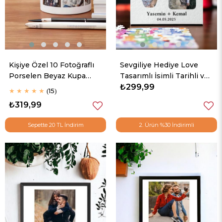
Kişiye Özel 10 Fotoğraflı
Sevgiliye Hediye Love
Porselen Beyaz Kupa
Tasarımlı İsimli Tarihli ve
Bardak
Fotoğraflı Puzzle
₺299,99
★
★
★
★
★
15
₺319,99
Sepette 20 TL İndirim
2. Ürün %30 İndirimli