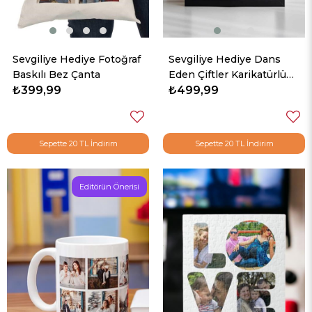
Sevgiliye Hediye Fotoğraf
Sevgiliye Hediye Dans
Baskılı Bez Çanta
Eden Çiftler Karikatürlü
₺399,99
Kare Çerçeve
₺499,99
Sepette 20 TL İndirim
Sepette 20 TL İndirim
Editörün Önerisi