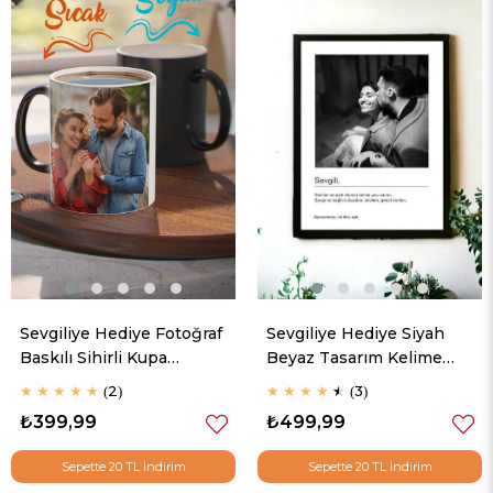
Sevgiliye Hediye Fotoğraf
Sevgiliye Hediye Siyah
Baskılı Sihirli Kupa
Beyaz Tasarım Kelime
Bardak
Anlamlı Hediyelik
★
★
★
★
★
2
★
★
★
★
★
3
Çerçeve
₺399,99
₺499,99
Sepette 20 TL İndirim
Sepette 20 TL İndirim