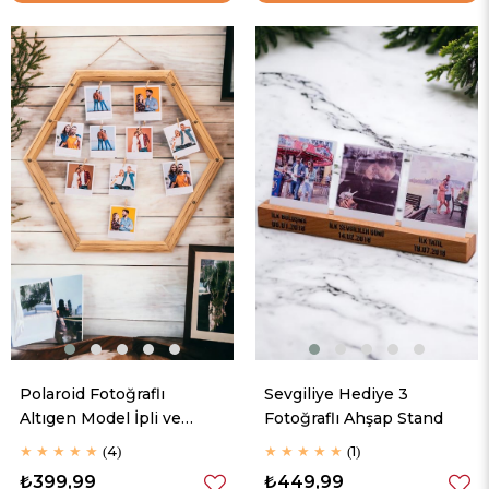
Polaroid Fotoğraflı
Sevgiliye Hediye 3
Altıgen Model İpli ve
Fotoğraflı Ahşap Stand
Mandallı Ahşap Duvar Anı
★
★
★
★
★
4
★
★
★
★
★
1
Çerçevesi
₺399,99
₺449,99