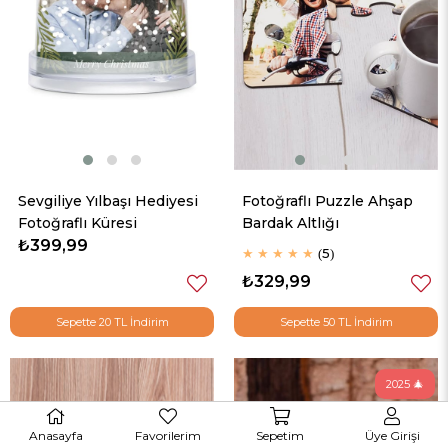
Sevgiliye Yılbaşı Hediyesi
Fotoğraflı Puzzle Ahşap
Fotoğraflı Küresi
Bardak Altlığı
₺399,99
★
★
★
★
★
5
₺329,99
Sepette 20 TL İndirim
Sepette 50 TL İndirim
2025 🎄
Anasayfa
Favorilerim
Sepetim
Üye Girişi