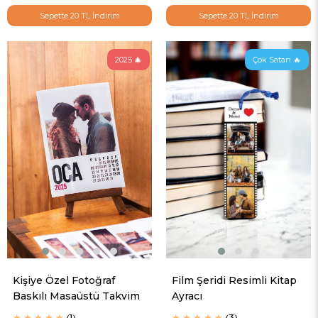
Sepette 20 TL İndirim
Sepette 20 TL İndirim
2025 🎄
Çok Satan 🔥
Kişiye Özel Fotoğraf
Film Şeridi Resimli Kitap
Baskılı Masaüstü Takvim
Ayracı
★
★
★
★
★
1
★
★
★
★
★
3