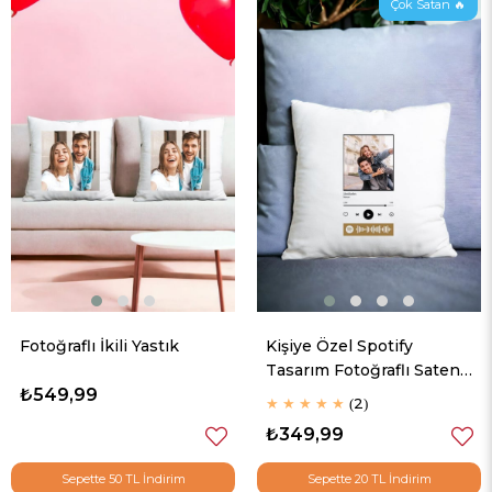
Çok Satan 🔥
Fotoğraflı İkili Yastık
Kişiye Özel Spotify
Tasarım Fotoğraflı Saten
₺549,99
Kare Yastık
★
★
★
★
★
2
₺349,99
Sepette 50 TL İndirim
Sepette 20 TL İndirim