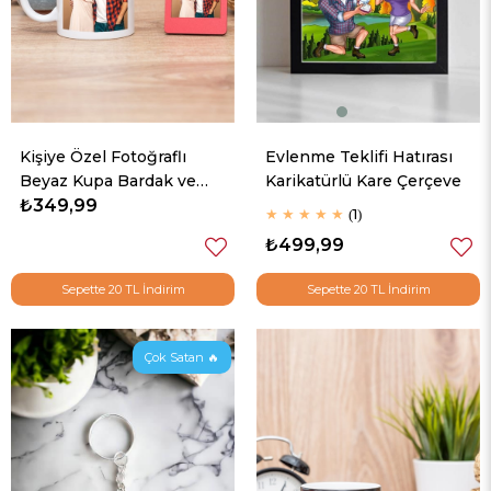
Kişiye Özel Fotoğraflı
Evlenme Teklifi Hatırası
Beyaz Kupa Bardak ve
Karikatürlü Kare Çerçeve
Mini Çerçeve
₺349,99
★
★
★
★
★
1
₺499,99
Sepette 20 TL İndirim
Sepette 20 TL İndirim
Çok Satan 🔥