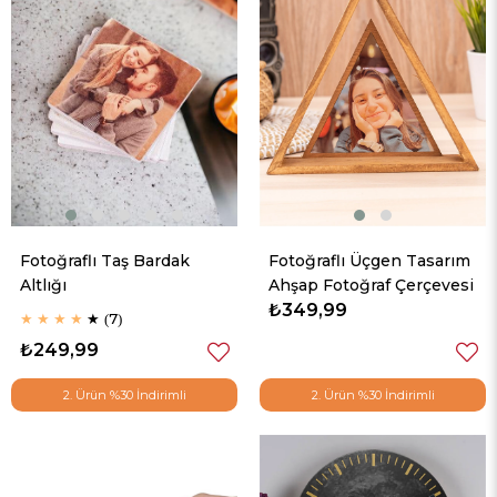
Fotoğraflı Taş Bardak
Fotoğraflı Üçgen Tasarım
Altlığı
Ahşap Fotoğraf Çerçevesi
₺349,99
★
★
★
★
★
7
₺249,99
2. Ürün %30 İndirimli
2. Ürün %30 İndirimli