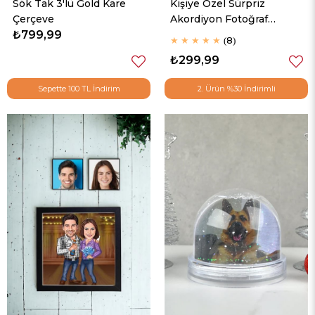
Sök Tak 3'lü Gold Kare
Kişiye Özel Sürpriz
Çerçeve
Akordiyon Fotoğraf
₺799,99
Kutusu
★
★
★
★
★
8
₺299,99
Sepette 100 TL İndirim
2. Ürün %30 İndirimli