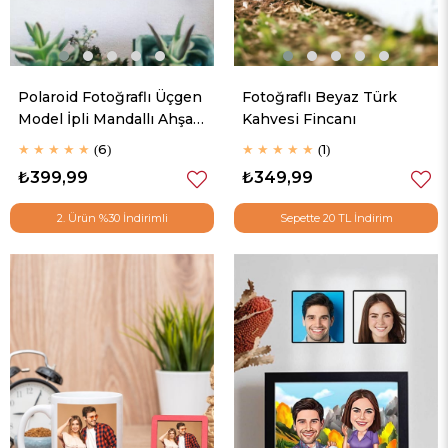
Polaroid Fotoğraflı Üçgen
Fotoğraflı Beyaz Türk
Model İpli Mandallı Ahşap
Kahvesi Fincanı
Fotoğraf Çerçevesi
★
★
★
★
★
6
★
★
★
★
★
1
₺399,99
₺349,99
2. Ürün %30 İndirimli
Sepette 20 TL İndirim