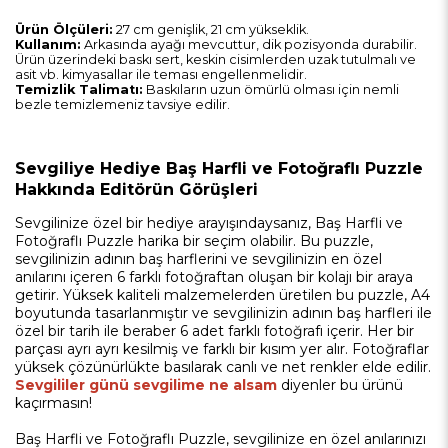
Ürün Ölçüleri:
27 cm genişlik, 21 cm yükseklik.
Kullanım:
Arkasında ayağı mevcuttur, dik pozisyonda durabilir.
Ürün üzerindeki baskı sert, keskin cisimlerden uzak tutulmalı ve
asit vb. kimyasallar ile teması engellenmelidir.
Temizlik Talimatı:
Baskıların uzun ömürlü olması için nemli
bezle temizlemeniz tavsiye edilir.
Sevgiliye Hediye Baş Harfli ve Fotoğraflı Puzzle
Hakkında Editörün Görüşleri
Sevgilinize özel bir hediye arayışındaysanız, Baş Harfli ve
Fotoğraflı Puzzle harika bir seçim olabilir. Bu puzzle,
sevgilinizin adının baş harflerini ve sevgilinizin en özel
anılarını içeren 6 farklı fotoğraftan oluşan bir kolajı bir araya
getirir. Yüksek kaliteli malzemelerden üretilen bu puzzle, A4
boyutunda tasarlanmıştır ve sevgilinizin adının baş harfleri ile
özel bir tarih ile beraber 6 adet farklı fotoğrafı içerir. Her bir
parçası ayrı ayrı kesilmiş ve farklı bir kısım yer alır. Fotoğraflar
yüksek çözünürlükte basılarak canlı ve net renkler elde edilir.
Sevgililer günü sevgilime ne alsam
diyenler bu ürünü
kaçırmasın!
Baş Harfli ve Fotoğraflı Puzzle, sevgilinize en özel anılarınızı