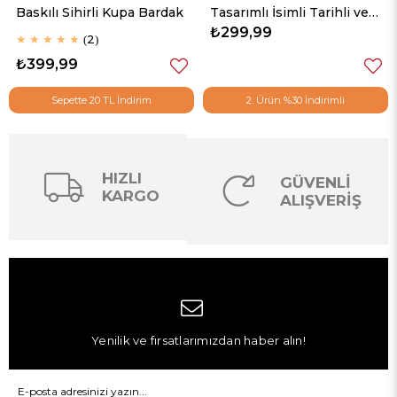
Baskılı Sihirli Kupa Bardak
Tasarımlı İsimli Tarihli ve
Fotoğraflı Puzzle
₺299,99
★
★
★
★
★
2
₺399,99
Sepette 20 TL İndirim
2. Ürün %30 İndirimli
HIZLI
GÜVENLİ
KARGO
ALIŞVERİŞ
Yenilik ve fırsatlarımızdan haber alın!