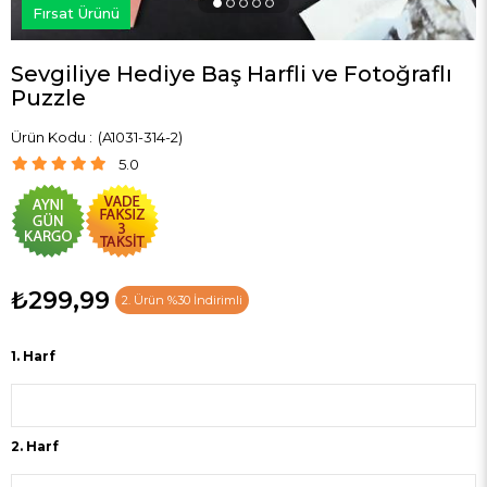
Fırsat Ürünü
Sevgiliye Hediye Baş Harfli ve Fotoğraflı
Puzzle
(A1031-314-2)
5.0
₺299,99
2. Ürün %30 İndirimli
1. Harf
2. Harf