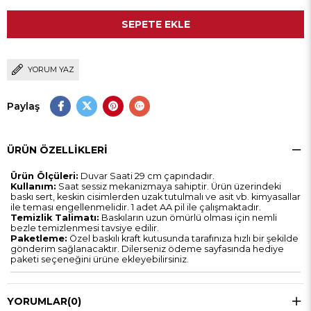
YORUM YAZ
Paylaş
ÜRÜN ÖZELLIKLERI
Ürün Ölçüleri:
Duvar Saati 29 cm çapındadır.
Kullanım:
Saat sessiz mekanizmaya sahiptir. Ürün üzerindeki
baskı sert, keskin cisimlerden uzak tutulmalı ve asit vb. kimyasallar
ile teması engellenmelidir. 1 adet AA pil ile çalışmaktadır.
Temizlik Talimatı:
Baskıların uzun ömürlü olması için nemli
bezle temizlenmesi tavsiye edilir.
Paketleme:
Özel baskılı kraft kutusunda tarafınıza hızlı bir şekilde
gönderim sağlanacaktır. Dilerseniz ödeme sayfasında hediye
paketi seçeneğini ürüne ekleyebilirsiniz.
YORUMLAR
(0)