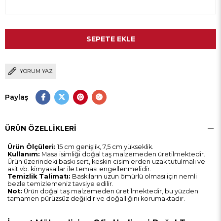
YORUM YAZ
Paylaş
ÜRÜN ÖZELLIKLERI
Ürün Ölçüleri:
15 cm genişlik, 7,5 cm yükseklik.
Kullanım:
Masa isimliği doğal taş malzemeden üretilmektedir.
Ürün üzerindeki baskı sert, keskin cisimlerden uzak tutulmalı ve
asit vb. kimyasallar ile teması engellenmelidir.
Temizlik Talimatı:
Baskıların uzun ömürlü olması için nemli
bezle temizlemeniz tavsiye edilir.
Not:
Ürün doğal taş malzemeden üretilmektedir, bu yüzden
tamamen pürüzsüz değildir ve doğallığını korumaktadır.