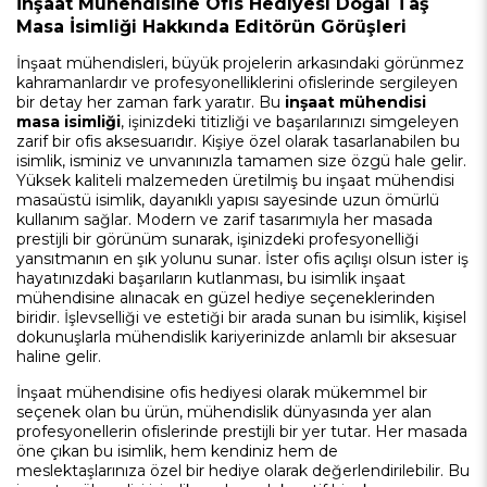
İnşaat Mühendisine Ofis Hediyesi Doğal Taş
Masa İsimliği Hakkında Editörün Görüşleri
İnşaat mühendisleri, büyük projelerin arkasındaki görünmez
kahramanlardır ve profesyonelliklerini ofislerinde sergileyen
bir detay her zaman fark yaratır. Bu
inşaat mühendisi
masa isimliği
, işinizdeki titizliği ve başarılarınızı simgeleyen
zarif bir ofis aksesuarıdır. Kişiye özel olarak tasarlanabilen bu
isimlik, isminiz ve unvanınızla tamamen size özgü hale gelir.
Yüksek kaliteli malzemeden üretilmiş bu inşaat mühendisi
masaüstü isimlik, dayanıklı yapısı sayesinde uzun ömürlü
kullanım sağlar. Modern ve zarif tasarımıyla her masada
prestijli bir görünüm sunarak, işinizdeki profesyonelliği
yansıtmanın en şık yolunu sunar. İster ofis açılışı olsun ister iş
hayatınızdaki başarıların kutlanması, bu isimlik inşaat
mühendisine alınacak en güzel hediye seçeneklerinden
biridir. İşlevselliği ve estetiği bir arada sunan bu isimlik, kişisel
dokunuşlarla mühendislik kariyerinizde anlamlı bir aksesuar
haline gelir.
İnşaat mühendisine ofis hediyesi olarak mükemmel bir
seçenek olan bu ürün, mühendislik dünyasında yer alan
profesyonellerin ofislerinde prestijli bir yer tutar. Her masada
öne çıkan bu isimlik, hem kendiniz hem de
meslektaşlarınıza özel bir hediye olarak değerlendirilebilir. Bu