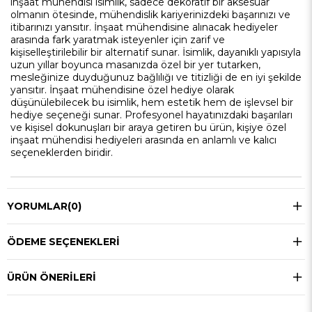
inşaat mühendisi isimlik, sadece dekoratif bir aksesuar
olmanın ötesinde, mühendislik kariyerinizdeki başarınızı ve
itibarınızı yansıtır. İnşaat mühendisine alınacak hediyeler
arasında fark yaratmak isteyenler için zarif ve
kişiselleştirilebilir bir alternatif sunar. İsimlik, dayanıklı yapısıyla
uzun yıllar boyunca masanızda özel bir yer tutarken,
mesleğinize duyduğunuz bağlılığı ve titizliği de en iyi şekilde
yansıtır. İnşaat mühendisine özel hediye olarak
düşünülebilecek bu isimlik, hem estetik hem de işlevsel bir
hediye seçeneği sunar. Profesyonel hayatınızdaki başarıları
ve kişisel dokunuşları bir araya getiren bu ürün, kişiye özel
inşaat mühendisi hediyeleri arasında en anlamlı ve kalıcı
seçeneklerden biridir.
YORUMLAR
(0)
ÖDEME SEÇENEKLERI
ÜRÜN ÖNERILERI