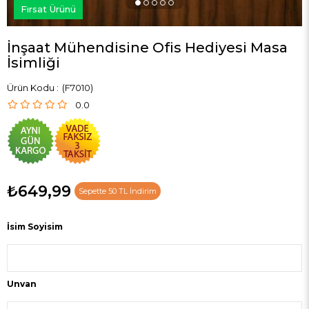
Fırsat Ürünü
İnşaat Mühendisine Ofis Hediyesi Masa
İsimliği
(F7010)
0.0
₺649,99
Sepette 50 TL İndirim
İsim Soyisim
Unvan