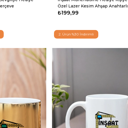
Çerçeve
Özel Lazer Kesim Ahşap Anahtarlı
₺199,99
2. Ürün %30 İndirimli