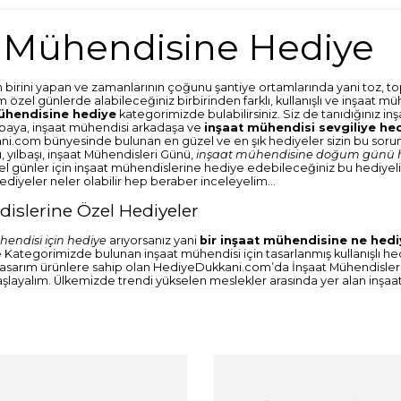
t Mühendisine Hediye
birini yapan ve zamanlarının çoğunu şantiye ortamlarında yani toz, top
m özel günlerde alabileceğiniz birbirinden farklı, kullanışlı ve inşaat 
ühendisine hediye
kategorimizde bulabilirsiniz. Siz de tanıdığınız i
baya, inşaat mühendisi arkadaşa ve
inşaat mühendisi sevgiliye he
.com bünyesinde bulunan en güzel ve en şık hediyeler sizin bu sorun
, yılbaşı, inşaat Mühendisleri Günü,
inşaat mühendisine doğum günü h
el günler için inşaat mühendislerine hediye edebileceğiniz bu hediyeli
hediyeler neler olabilir hep beraber inceleyelim…
islerine Özel Hediyeler
endisi için hediye
arıyorsanız yani
bir inşaat mühendisine ne hedi
Kategorimizde bulunan inşaat mühendisi için tasarlanmış kullanışlı h
 tasarım ürünlere sahip olan HediyeDukkani.com’da İnşaat Mühendisleri
layalım. Ülkemizde trendi yükselen meslekler arasında yer alan inşaat
ız üzerinde inşaat mühendisi detaylarıyla yani bina, vinç gibi sadece
ı bir hediyelik olarak karşımıza çıkıyor. Molalarda veya yemek sonrala
 bu hediyelik tam size göre! Üstelik sarı, kırmızı, mavi, yeşil, siyah ve y
abilirsiniz. Sarı ve siyah detaylarla süslenmiş bu tasarım için erkek inş
eğer bayan inşaat mühendisine hediye arıyorsanız ise kırmızı ve sarı re
ı için özel bir kutuda gönderilen kupa bardağımız kesinlikle şık bir seç
aha farklı bir hediye arıyorsanız size kendi tasarım ürününümüz olan t