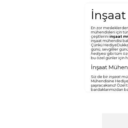
İnşaa
En zor mesleklerden 
mühendisleri için tü
çeşitlerini
inşaat m
inşaat mühendisi ba
Çünkü HediyeDukkani
günü, sevgililer günü
hediyesi
gibi tüm öz
bu özel günler için 
İnşaat Mühend
Siz de bir
inşaat müh
Mühendisine Hediye 
şaşıracaksınız! Özel
bardaklarımızdan baş
hediye kupa bardağım
hem de çok kullanışl
hatırlasın diyorsanız
olmaksızın seçim yap
seçimleri yapabilir 
esnasında kırılmamas
Kupa bardak yerine d