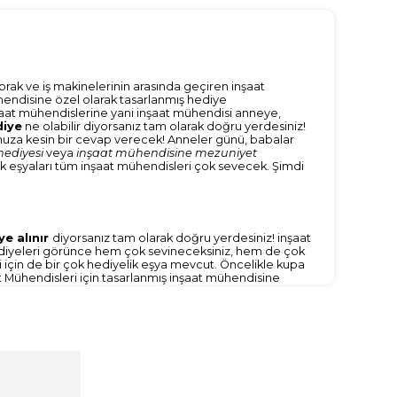
rak ve iş makinelerinin arasında geçiren inşaat
mühendisine özel olarak tasarlanmış hediye
nşaat mühendislerine yani inşaat mühendisi anneye,
diye
ne olabilir diyorsanız tam olarak doğru yerdesiniz!
uza kesin bir cevap verecek! Anneler günü, babalar
ediyesi
veya
inşaat mühendisine mezuniyet
k eşyaları tüm inşaat mühendisleri çok sevecek. Şimdi
ye alınır
diyorsanız tam olarak doğru yerdesiniz! inşaat
ediyeleri görünce hem çok sevineceksiniz, hem de çok
 için de bir çok hediyelik eşya mevcut. Öncelikle kupa
 Mühendisleri için tasarlanmış inşaat mühendisine
 onlara özgü itemlerle hem çok ilginç bir tasarıma sahip
rında yudumladıkları her kahve ve her çayda beni
eşil kupa bardak rengi seçeneklerinden fiyat farkı
aat mühendisine hediye arıyorsanız siyah, mavi ve sarı
nklerini seçmenizi öneririz. Kargoda veya taşınma
im olacaktır.
aş masa dekorlarından bahsedebiliriz. Bir adet kare taş