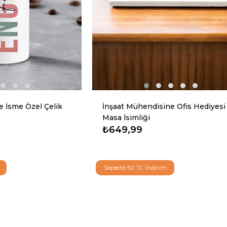
 İsme Özel Çelik
İnşaat Mühendisine Ofis Hediyesi
Masa İsimliği
₺649,99
m
Sepette 50 TL İndirim