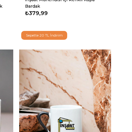
k
Bardak
₺379,99
Sepette 20 TL İndirim