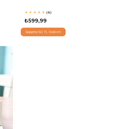
★
★
★
★
★
4
₺599,99
Sepette 50 TL İndirim