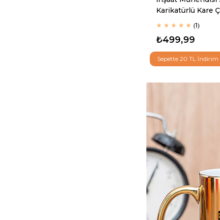
Karikatürlü Kare 
★
★
★
★
★
1
₺499,99
Sepette 20 TL İndirim