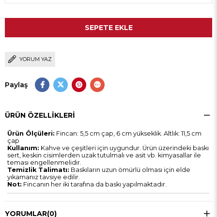
YORUM YAZ
Paylaş
ÜRÜN ÖZELLIKLERI
Ürün Ölçüleri:
Fincan: 5,5 cm çap, 6 cm yükseklik. Altlık: 11,5 cm
çap
Kullanım:
Kahve ve çeşitleri için uygundur. Ürün üzerindeki baskı
sert, keskin cisimlerden uzak tutulmalı ve asit vb. kimyasallar ile
teması engellenmelidir.
Temizlik Talimatı:
Baskıların uzun ömürlü olması için elde
yıkamanız tavsiye edilir.
Not:
Fincanın her iki tarafına da baskı yapılmaktadır.
YORUMLAR
(0)