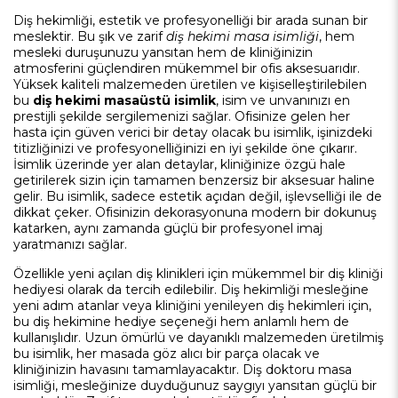
Diş hekimliği, estetik ve profesyonelliği bir arada sunan bir
meslektir. Bu şık ve zarif
diş hekimi masa isimliği
, hem
mesleki duruşunuzu yansıtan hem de kliniğinizin
atmosferini güçlendiren mükemmel bir ofis aksesuarıdır.
Yüksek kaliteli malzemeden üretilen ve kişiselleştirilebilen
bu
diş hekimi masaüstü isimlik
, isim ve unvanınızı en
prestijli şekilde sergilemenizi sağlar. Ofisinize gelen her
hasta için güven verici bir detay olacak bu isimlik, işinizdeki
titizliğinizi ve profesyonelliğinizi en iyi şekilde öne çıkarır.
İsimlik üzerinde yer alan detaylar, kliniğinize özgü hale
getirilerek sizin için tamamen benzersiz bir aksesuar haline
gelir. Bu isimlik, sadece estetik açıdan değil, işlevselliği ile de
dikkat çeker. Ofisinizin dekorasyonuna modern bir dokunuş
katarken, aynı zamanda güçlü bir profesyonel imaj
yaratmanızı sağlar.
Özellikle yeni açılan diş klinikleri için mükemmel bir diş kliniği
hediyesi olarak da tercih edilebilir. Diş hekimliği mesleğine
yeni adım atanlar veya kliniğini yenileyen diş hekimleri için,
bu diş hekimine hediye seçeneği hem anlamlı hem de
kullanışlıdır. Uzun ömürlü ve dayanıklı malzemeden üretilmiş
bu isimlik, her masada göz alıcı bir parça olacak ve
kliniğinizin havasını tamamlayacaktır. Diş doktoru masa
isimliği, mesleğinize duyduğunuz saygıyı yansıtan güçlü bir