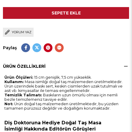
YORUM YAZ
Paylaş
ÜRÜN ÖZELLIKLERI
Ürün Ölçüleri:
15 cm genişlik, 7,5 cm yükseklik.
Kullanım:
Masa isimliği doğal taş malzemeden üretilmektedir.
Ürün üzerindeki baskı sert, keskin cisimlerden uzak tutulmalı ve
asit vb. kimyasallar ile teması engellenmelidir.
Temizlik Talimatı:
Baskıların uzun ömürlü olması için nemli
bezle temizlemeniz tavsiye edilir.
Not:
Ürün doğal taş malzemeden üretilmektedir, bu yüzden
tamamen pürüzsüz değildir ve doğallığını korumaktadır.
Diş Doktoruna Hediye Doğal Taş Masa
İsimliği Hakkında Editörün Görüşleri