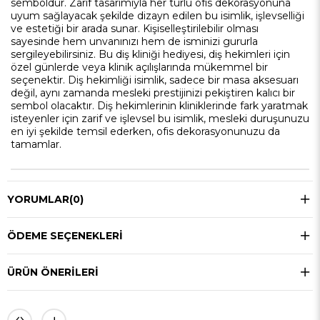
semboldür. Zarif tasarımıyla her türlü ofis dekorasyonuna
uyum sağlayacak şekilde dizayn edilen bu isimlik, işlevselliği
ve estetiği bir arada sunar. Kişiselleştirilebilir olması
sayesinde hem unvanınızı hem de isminizi gururla
sergileyebilirsiniz. Bu diş kliniği hediyesi, diş hekimleri için
özel günlerde veya klinik açılışlarında mükemmel bir
seçenektir. Diş hekimliği isimlik, sadece bir masa aksesuarı
değil, aynı zamanda mesleki prestijinizi pekiştiren kalıcı bir
sembol olacaktır. Diş hekimlerinin kliniklerinde fark yaratmak
isteyenler için zarif ve işlevsel bu isimlik, mesleki duruşunuzu
en iyi şekilde temsil ederken, ofis dekorasyonunuzu da
tamamlar.
YORUMLAR
(0)
ÖDEME SEÇENEKLERI
ÜRÜN ÖNERILERI