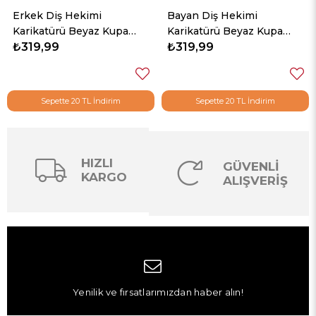
Erkek Diş Hekimi
Bayan Diş Hekimi
Karikatürü Beyaz Kupa
Karikatürü Beyaz Kupa
Bardak
₺319,99
Bardak
₺319,99
Sepette 20 TL İndirim
Sepette 20 TL İndirim
HIZLI
GÜVENLİ
KARGO
ALIŞVERİŞ
Yenilik ve fırsatlarımızdan haber alın!