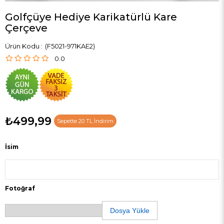
Golfçüye Hediye Karikatürlü Kare
Çerçeve
(F5021-971KAE2)
0.0
₺499,99
Sepette 20 TL İndirim
İsim
Fotoğraf
Dosya Yükle