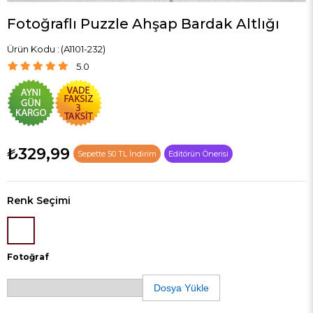
Fotoğraflı Puzzle Ahşap Bardak Altlığı
(A1101-232)
5.0
₺329,99
Sepette 50 TL İndirim
Editörün Önerisi
Renk Seçimi
Fotoğraf
Dosya Yükle