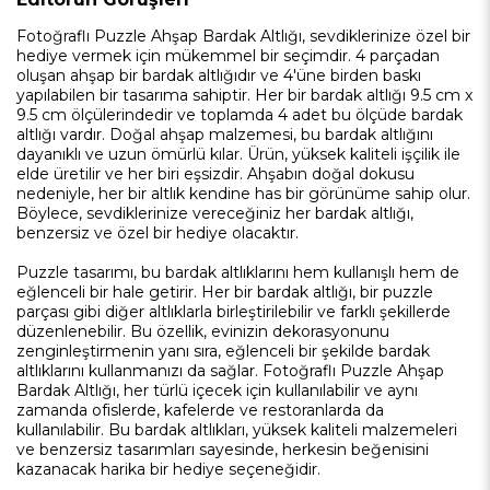
Fotoğraflı Puzzle Ahşap Bardak Altlığı, sevdiklerinize özel bir
hediye vermek için mükemmel bir seçimdir. 4 parçadan
oluşan ahşap bir bardak altlığıdır ve 4'üne birden baskı
yapılabilen bir tasarıma sahiptir. Her bir bardak altlığı 9.5 cm x
9.5 cm ölçülerindedir ve toplamda 4 adet bu ölçüde bardak
altlığı vardır. Doğal ahşap malzemesi, bu bardak altlığını
dayanıklı ve uzun ömürlü kılar. Ürün, yüksek kaliteli işçilik ile
elde üretilir ve her biri eşsizdir. Ahşabın doğal dokusu
nedeniyle, her bir altlık kendine has bir görünüme sahip olur.
Böylece, sevdiklerinize vereceğiniz her bardak altlığı,
benzersiz ve özel bir hediye olacaktır.
Puzzle tasarımı, bu bardak altlıklarını hem kullanışlı hem de
eğlenceli bir hale getirir. Her bir bardak altlığı, bir puzzle
parçası gibi diğer altlıklarla birleştirilebilir ve farklı şekillerde
düzenlenebilir. Bu özellik, evinizin dekorasyonunu
zenginleştirmenin yanı sıra, eğlenceli bir şekilde bardak
altlıklarını kullanmanızı da sağlar. Fotoğraflı Puzzle Ahşap
Bardak Altlığı, her türlü içecek için kullanılabilir ve aynı
zamanda ofislerde, kafelerde ve restoranlarda da
kullanılabilir. Bu bardak altlıkları, yüksek kaliteli malzemeleri
ve benzersiz tasarımları sayesinde, herkesin beğenisini
kazanacak harika bir hediye seçeneğidir.