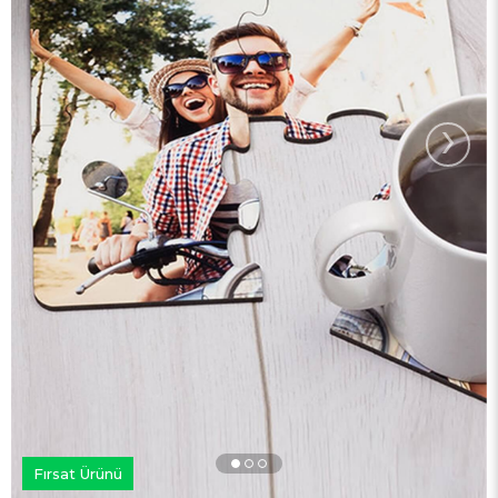
›
Fırsat Ürünü