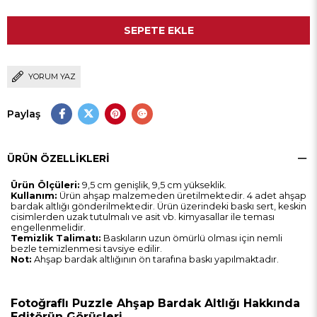
YORUM YAZ
Paylaş
ÜRÜN ÖZELLIKLERI
Ürün Ölçüleri:
9,5 cm genişlik, 9,5 cm yükseklik.
Kullanım:
Ürün ahşap malzemeden üretilmektedir. 4 adet ahşap
bardak altlığı gönderilmektedir. Ürün üzerindeki baskı sert, keskin
cisimlerden uzak tutulmalı ve asit vb. kimyasallar ile teması
engellenmelidir.
Temizlik Talimatı:
Baskıların uzun ömürlü olması için nemli
bezle temizlenmesi tavsiye edilir.
Not:
Ahşap bardak altlığının ön tarafına baskı yapılmaktadır.
Fotoğraflı Puzzle Ahşap Bardak Altlığı Hakkında
Editörün Görüşleri