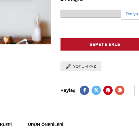
Dosya
YORUM YAZ
Paylaş
KLERI
ÜRÜN ÖNERILERI