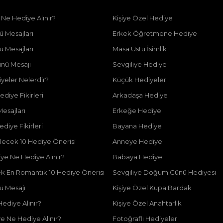
Ne Hediye Alınır?
Kişiye Özel Hediye
Mesajları
Erkek Öğretmene Hediye
Mesajları
Masa Üstü İsimlik
nü Mesajı
Sevgiliye Hediye
iyeler Nelerdir?
Küçük Hediyeler
iye Fikirleri
Arkadaşa Hediye
esajları
Erkeğe Hediye
diye Fikirleri
Bayana Hediye
ilecek 10 Hediye Önerisi
Anneye Hediye
ye Ne Hediye Alınır?
Babaya Hediye
ek En Romantik 10 Hediye Önerisi
Sevgiliye Doğum Günü Hediyesi
 Mesajı
Kişiye Özel Kupa Bardak
ediye Alınır?
Kişiye Özel Anahtarlık
ye Ne Hediye Alınır?
Fotoğraflı Hediyeler