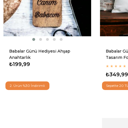
Babalar Günü Hediyesi Ahşap
Babalar G
Anahtarlık
Tasarım Fo
₺199,99
★
★
★
★
★
₺349,99
2. Ürün %30 İndirimli
Sepette 20 T