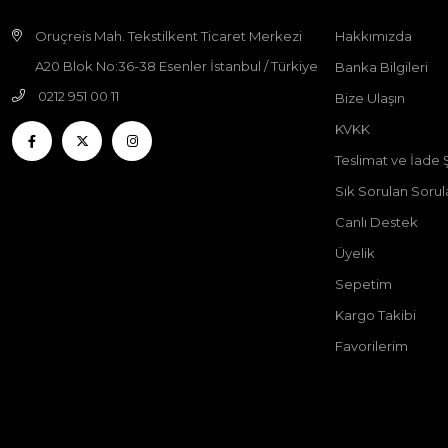
Oruçreis Mah. Tekstilkent Ticaret Merkezi
Hakkımızda
A20 Blok No:36-38 Esenler İstanbul / Türkiye
Banka Bilgileri
0212 951 00 11
Bize Ulaşın
KVKK
Teslimat ve İade Ş
Sık Sorulan Sorul
Canlı Destek
Üyelik
Sepetim
Kargo Takibi
Favorilerim