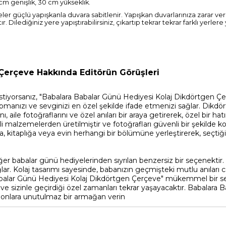
 cm genişlik, 30 cm yükseklik.
ler güçlü yapışkanla duvara sabitlenir. Yapışkan duvarlarınıza zarar v
ediğiniz yere yapıştırabilirsiniz, çıkartıp tekrar tekrar farklı yerlere ya
Çerçeve Hakkında Editörün Görüşleri
tiyorsanız, "Babalara Babalar Günü Hediyesi Kolaj Dikdörtgen Çerç
yapmanızı ve sevginizi en özel şekilde ifade etmenizi sağlar. Dikdö
ı, aile fotoğraflarını ve özel anıları bir araya getirerek, özel bir h
i malzemelerden üretilmiştir ve fotoğrafları güvenli bir şekilde k
na, kitaplığa veya evin herhangi bir bölümüne yerleştirerek, seçti
er babalar günü hediyelerinden sıyrılan benzersiz bir seçenektir
sağlar. Kolaj tasarımı sayesinde, babanızın geçmişteki mutlu anıları
abalar Günü Hediyesi Kolaj Dikdörtgen Çerçeve" mükemmel bir seçe
k ve sizinle geçirdiği özel zamanları tekrar yaşayacaktır. Babalara 
 onlara unutulmaz bir armağan verin