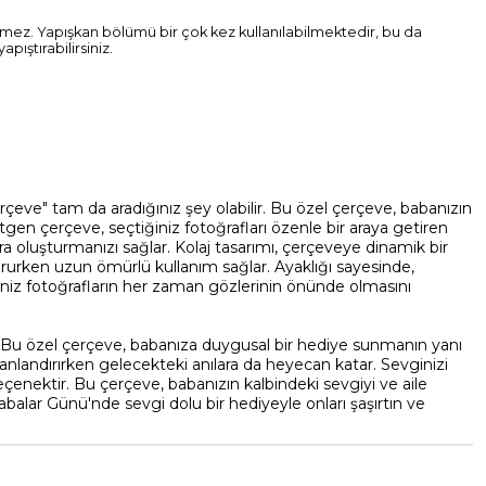
ermez. Yapışkan bölümü bir çok kez kullanılabilmektedir, bu da
pıştırabilirsiniz.
eve" tam da aradığınız şey olabilir. Bu özel çerçeve, babanızın
rtgen çerçeve, seçtiğiniz fotoğrafları özenle bir araya getiren
atıra oluşturmanızı sağlar. Kolaj tasarımı, çerçeveye dinamik bir
orurken uzun ömürlü kullanım sağlar. Ayaklığı sayesinde,
ğiniz fotoğrafların her zaman gözlerinin önünde olmasını
. Bu özel çerçeve, babanıza duygusal bir hediye sunmanın yanı
 canlandırırken gelecekteki anılara da heyecan katar. Sevginizi
nektir. Bu çerçeve, babanızın kalbindeki sevgiyi ve aile
Babalar Günü'nde sevgi dolu bir hediyeyle onları şaşırtın ve