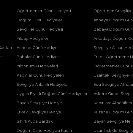
Öğretmenler Günü Hediyesi
Öğretmen Sevgiliye 
Doğum Günü Hediyeleri
Anneye Doğum Günü 
Sevgililer Günü Hediyesi
Babaya Doğum Günü 
Yılbaşı Hediyeleri
Arkadaşa Doğum Gü
artları
Anneler Günü Hediyesi
Sevgiliye Alınan Hed
ar
Babalar Günü Hediyesi
Erkek Öğretmene Hed
Yıldönümü Hediyeleri
Öğretmenler Günü M
Kadınlar Günü Hediyeleri
Uzaktaki Sevgiliye He
Sevgiliye Anlamlı Hediyeler
Eski Sevgiliye Alınab
Uygun Fiyatlı Doğum Günü Hediyeleri
Askere Giden Sevgili
Bayan Sevgiliye Hediye
Kadınlara Alınabilec
Erkek Sevgiliye Hediye
Kuzene Doğum Günü
Sihirli Kupa Bardak
Bayan Sevgiliye Ne H
Doğum Günü Hediyesi Kadın
Uzun İlişkide Sevgili