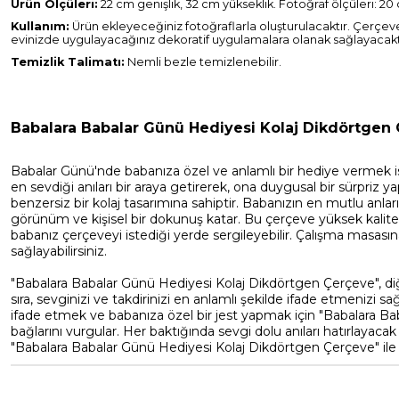
Ürün Ölçüleri:
22 cm genişlik, 32 cm yükseklik. Fotoğraf ölçüleri: 20
Kullanım:
Ürün ekleyeceğiniz fotoğraflarla oluşturulacaktır. Çerçeve
evinizde uygulayacağınız dekoratif uygulamalara olanak sağlayacaktır. Dil
Temizlik Talimatı:
Nemli bezle temizlenebilir.
Babalara Babalar Günü Hediyesi Kolaj Dikdörtgen 
Babalar Günü'nde babanıza özel ve anlamlı bir hediye vermek is
en sevdiği anıları bir araya getirerek, ona duygusal bir sürpriz 
benzersiz bir kolaj tasarımına sahiptir. Babanızın en mutlu anların
görünüm ve kişisel bir dokunuş katar. Bu çerçeve yüksek kalitel
babanız çerçeveyi istediği yerde sergileyebilir. Çalışma masası
sağlayabilirsiniz.
"Babalara Babalar Günü Hediyesi Kolaj Dikdörtgen Çerçeve", diğ
sıra, sevginizi ve takdirinizi en anlamlı şekilde ifade etmenizi 
ifade etmek ve babanıza özel bir jest yapmak için "Babalara B
bağlarını vurgular. Her baktığında sevgi dolu anıları hatırlayaca
"Babalara Babalar Günü Hediyesi Kolaj Dikdörtgen Çerçeve" ile