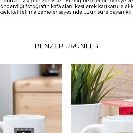
üzle sevgilinizin askeri kimliğine özel bir hediye vere
derdiği fotoğrafın kafa alanı kesilerek karikatüre eklen
ek kaliteli malzemeler sayesinde uzun süre dayanıklı o
BENZER ÜRÜNLER