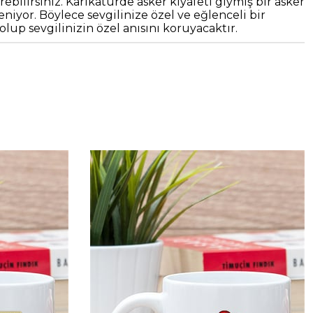
bilirsiniz. Karikatürde asker kıyafeti giymiş bir asker
iyor. Böylece sevgilinize özel ve eğlenceli bir
lup sevgilinizin özel anısını koruyacaktır.