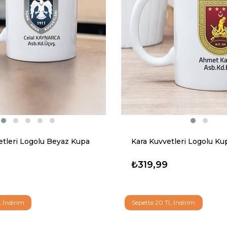
tleri Logolu Beyaz Kupa
Kara Kuvvetleri Logolu Ku
₺319,99
L İndirim
Sepette 20 TL İndirim