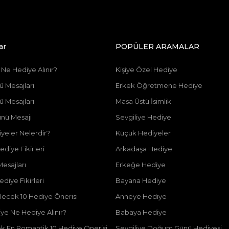
ar
POPÜLER ARAMALAR
Ne Hediye Alınır?
Kişiye Özel Hediye
Mesajları
Erkek Öğretmene Hediye
Mesajları
Masa Üstü İsimlik
nü Mesajı
Sevgiliye Hediye
iyeler Nelerdir?
Küçük Hediyeler
iye Fikirleri
Arkadaşa Hediye
esajları
Erkeğe Hediye
diye Fikirleri
Bayana Hediye
ilecek 10 Hediye Önerisi
Anneye Hediye
ye Ne Hediye Alınır?
Babaya Hediye
ek En Romantik 10 Hediye Önerisi
Sevgiliye Doğum Günü Hediyesi