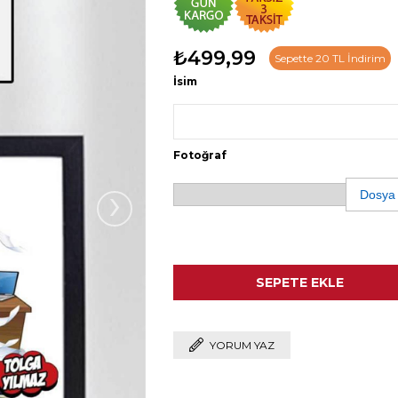
₺499,99
Sepette 20 TL İndirim
İsim
Fotoğraf
›
Dosya
YORUM YAZ