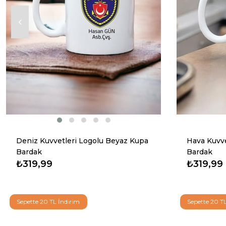
Deniz Kuvvetleri Logolu Beyaz Kupa
Hava Kuvve
Bardak
Bardak
₺319,99
₺319,99
Sepette 20 TL İndirim
Sepette 20 T