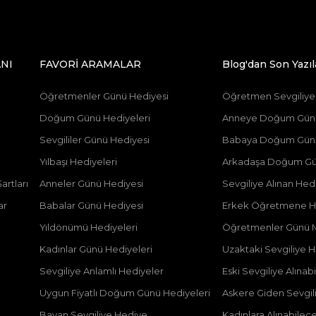
NI
FAVORİ ARAMALAR
Blog'dan Son Yazıl
Öğretmenler Günü Hediyesi
Öğretmen Sevgiliye 
Doğum Günü Hediyeleri
Anneye Doğum Günü 
Sevgililer Günü Hediyesi
Babaya Doğum Günü 
Yılbaşı Hediyeleri
Arkadaşa Doğum Gü
artları
Anneler Günü Hediyesi
Sevgiliye Alınan Hed
ar
Babalar Günü Hediyesi
Erkek Öğretmene Hed
Yıldönümü Hediyeleri
Öğretmenler Günü M
Kadınlar Günü Hediyeleri
Uzaktaki Sevgiliye He
Sevgiliye Anlamlı Hediyeler
Eski Sevgiliye Alınab
Uygun Fiyatlı Doğum Günü Hediyeleri
Askere Giden Sevgili
Bayan Sevgiliye Hediye
Kadınlara Alınabilec