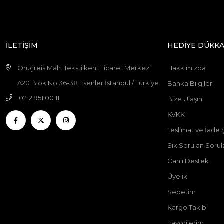
İLETİŞİM
HEDİYE DÜKKA
Oruçreis Mah. Tekstilkent Ticaret Merkezi
Hakkımızda
A20 Blok No:36-38 Esenler İstanbul / Türkiye
Banka Bilgileri
0212 951 00 11
Bize Ulaşın
KVKK
Teslimat ve İade Ş
Sık Sorulan Sorul
Canlı Destek
Üyelik
Sepetim
Kargo Takibi
Favorilerim