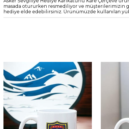
Asker Sevgiliye Hediye Karikatürlü Kare Çerçeve ürünüm
masada otururken resmediliyor ve müşterilerimizin gön
hediye elde edebilirsiniz. Ürünümüzde kullanılan yüks