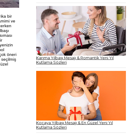
ika bir
amimi ve
eçerken
lbaşı
nsıması
ir
iyenizin
bol
çok öneri
Karıma Yılbaşı Mesajı & Romantik Yeni Yıl
 seçilmiş
Kutlama Sözleri
güzel
Kocaya Yılbaşı Mesajı & En Güzel Yeni Yıl
Kutlama Sözleri