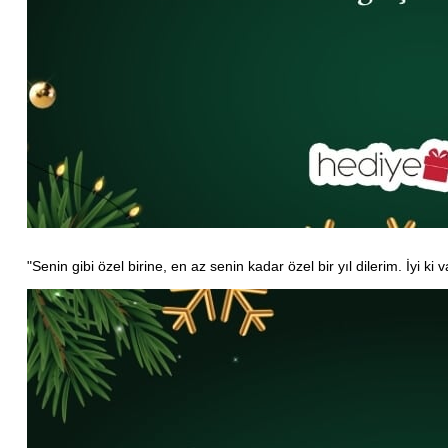
"Senin gibi özel birine, en az senin kadar özel bir yıl dilerim. İyi ki v