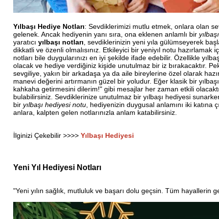
Yılbaşı Hediye Notları
: Sevdiklerimizi mutlu etmek, onlara olan s
gelenek. Ancak hediyenin yanı sıra, ona eklenen anlamlı bir
yılbaş
yaratıcı
yılbaşı notları
, sevdiklerinizin yeni yıla gülümseyerek baş
dikkatli ve özenli olmalısınız. Etkileyici bir yeniyıl notu hazırlama
notları bile duygularınızı en iyi şekilde ifade edebilir. Özellikle yı
olacak ve hediye verdiğiniz kişide unutulmaz bir iz bırakacaktır. Pe
sevgiliye, yakın bir arkadaşa ya da aile bireylerine özel olarak hazır
manevi değerini artırmanın güzel bir yoludur. Eğer klasik bir yılbaş
kahkaha getirmesini dilerim!" gibi mesajlar her zaman etkili olacakt
bulabilirsiniz. Sevdiklerinize unutulmaz bir yılbaşı hediyesi sunar
bir
yılbaşı hediyesi notu
, hediyenizin duygusal anlamını iki katına ç
anlara, kalpten gelen notlarınızla anlam katabilirsiniz.
İlginizi Çekebilir >>>>
Yılbaşı Hediyesi
Yeni Yıl Hediyesi Notları
"Yeni yılın sağlık, mutluluk ve başarı dolu geçsin. Tüm hayallerin g