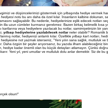
evgimizi ve düşüncelerimizi göstermek için yılbaşında hediye vermek har
ı hediyesi notu
bu anı daha da özel kılar. İnsanların kalbine dokunan, s
lamasını sağlayabilir. Bu nedenle, hediyelerinize eşlik edecek notları s
k için illa uzun cümleler kurmanız gerekmez. Bazen birkaç kelimelik kısa yı
lbaşı kartlarına veya hediyelere yazılacak bu notlar, samimiyetinizin bir ya
ki,
yılbaşı hediyelerine yazılabilecek notlar
neler olabilir? Romantik b
lanmış notlar, hediyenizi anlamlı kılar. Özellikle
yılbaşı kart notları
, hed
ı hediyesine not yazmak isterseniz, "Yeni yılın sana sağlık, mutluluk ve 
ır. Daha özgün bir şeyler arıyorsanız, bu yazıda ilham alabileceğiniz bir
ken, hediye kadar önemli olan bu küçük detayları atlamayın. Çünkü doğru
ıkarır. Yeni yıl, yeni umutlar ve mutluluk dolu anlar demektir. Siz de bu 
erçek olsun!"