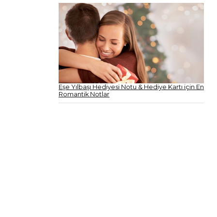
Eşe Yılbaşı Hediyesi Notu & Hediye Kartı için En
Romantik Notlar