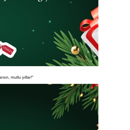
arsın, mutlu yıllar!"