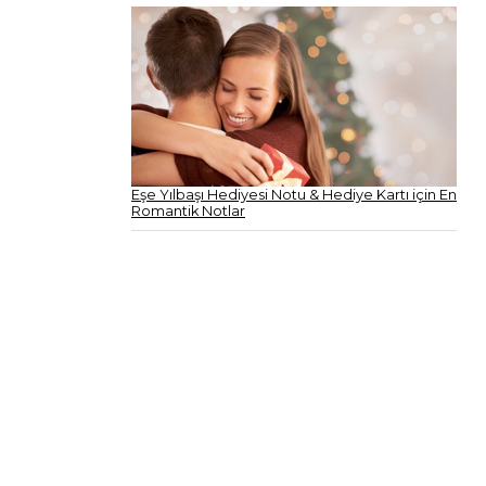
Eşe Yılbaşı Hediyesi Notu & Hediye Kartı için En
Romantik Notlar