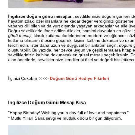
İngilizce doğum günü mesajları
, sevdiklerinize doğum günlerind
hayatımızdaki özel insanlara ne kadar değer verdiğimizi gösterme fı
yabancı dili bilen ya da yurt dışında yaşayan arkadaşlar ve aile üye
Doğru sözcüklerle ifade edilen dilekler, samimi duyguları en güzel
günü mesaji
, klasik kutlama ifadelerinden modern ve eğlenceli sözl
kutlama olmanın ötesine geçerek, kişinin kalbine dokunan ve uzun süre
tercih edin, ister daha uzun ve duygusal bir anlatım seçin,
doğum gü
oluşturabilir. Bu yazıda, her zevke uygun ve çeşitli temalara hitap 
sevdiklerinizin kalbine dokunacak en güzel mesajı seçebilirsiniz. 
alan önerilerle, sevdiklerinize kendilerini özel ve değerli hissettir
İlginizi Çekebilir >>>>
Doğum Günü Hediye Fikirleri
İngilizce Doğum Günü Mesajı Kısa
"Happy Birthday! Wishing you a day full of love and happiness."
* Mutlu Yıllar! Sana sevgi ve mutluluk dolu bir gün diliyorum.