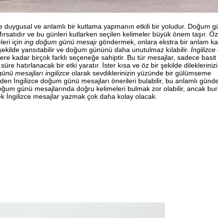
e duygusal ve anlamlı bir kutlama yapmanın etkili bir yoludur. Doğum gü
rsatıdır ve bu günleri kutlarken seçilen kelimeler büyük önem taşır. Öze
leri için
ing doğum günü mesajı
göndermek, onlara ekstra bir anlam kat
 şekilde yansıtabilir ve doğum gününü daha unutulmaz kılabilir.
İngilizc
ere kadar birçok farklı seçeneğe sahiptir. Bu tür mesajlar, sadece basit 
 hatırlanacak bir etki yaratır. İster kısa ve öz bir şekilde dileklerinizi
nü mesajları ingilizce
olarak sevdiklerinizin yüzünde bir gülümseme
eden İngilizce doğum günü mesajları önerileri bulabilir, bu anlamlı günd
Doğum günü mesajlarında doğru kelimeleri bulmak zor olabilir, ancak bu
ecek İngilizce mesajlar yazmak çok daha kolay olacak.